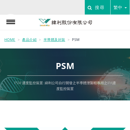
搜尋
繁中
HOME
產品介紹
半導體及封裝
PSM
PSM
PSM 濃度監控裝置: 緯利公司自行開發之半導體溼製程專用之IPA濃
度監控裝置
看更多