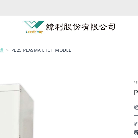
備
PE25 PLASMA ETCH MODEL
P
P
經