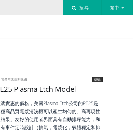
搜尋
繁中
E 電漿清潔蝕刻設備
型號:
E25 Plasma Etch Model
濟實惠的價格，美國Plasma Etch公司的PE25是
一種高品質電漿清洗機可以產生均勻的、高再現性
的結果。友好的使用者界面具有自動排序能力，和
所有事件定時設計（抽氣，電漿化，氣體穩定和排