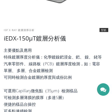
ISP X RAY 鍍層測厚分析
型號:
iEDX-150μT鍍層分析儀
主要優點及應用
特殊鍍層厚度分析儀：化學鍍鎳鈀浸金、鈀、 鎳、 銠等
汽車零部件、 線路板（PCB）鍍層厚度檢測，如：電容
單層、 多層、合金鍍層檢測
可同時檢測合金鍍層的厚度與成份比例
可選用Capillary微焦點（35μm）檢測樣品
可檢測多層薄膜的膜厚（多達5層）
便捷的樣品台操控
可多點連續檢測