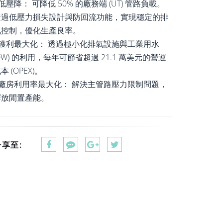
 低壓降： 可降低 50% 的廠務端 (UT) 管路負載。
透過低壓力損失設計與防回流功能，實現穩定的排
氣控制，優化生產良率。
• 獲利最大化： 透過極小化排氣設施與工業用水
DW) 的利用，每年可節省超過 21.1 萬美元的營運
本 (OPEX)。
• 廠房利用率最大化： 解決主管路壓力限制問題，
釋放閒置產能。
分享至: