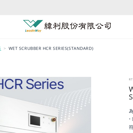
塔
WET SCRUBBER HCR SERIES(STANDARD)
R
W
S
為
•
符